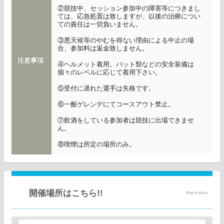
②競技中、セッション参加中の障害等につきまし
ては、応急処置は致しますが、以後の治療につい
ての責任は一切負いません。
③悪天候等のやむを得ない理由による中止の場
合、参加料は返金致しません。
注意事項
④ヘルメット着用。パット類などの安全装備は
個々のレベルに応じて着用下さい。
⑤受付に遅れた選手は失格です。
⑥一般ゲレンデにてコースアウト禁止。
⑦飲酒をしている参加者は競技に出場できませ
ん。
⑧喫煙は所定の場所のみ。
開催場所はこちら!!
Map of place