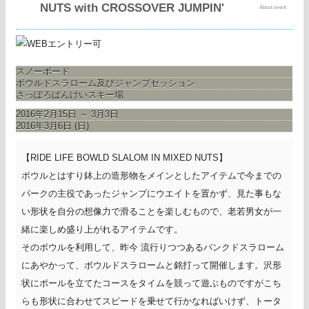
NUTS with CROSSOVER JUMPIN'
About event
スノーボード
ボウルドスラローム及びジャンプセッション
さっぽろばんけいスキー場
2016年2月15日 ～ 3月3日
2016年3月6日 (日)
【RIDE LIFE BOWLD SLALOM IN MIXED NUTS】
ボウルとはすり鉢上の造形物をメインとしたアイテムで今までの
パークの主役であったジャンプにウエイトを置かず、見た事もな
い形状を自分の想像力で滑ることを楽しむもので、老若男女が一
緒に楽しめ盛り上がれるアイテムです。
そのボウルを利用して、昨今 流行りつつあるバンクドスラローム
にあやかって、ボウルドスラロームと銘打って開催します。沢形
状にポールを立てたコースをタイムを競って遊ぶものですがこち
らも形状に合わせてスピードを乗せて行かなればいけず、トータ