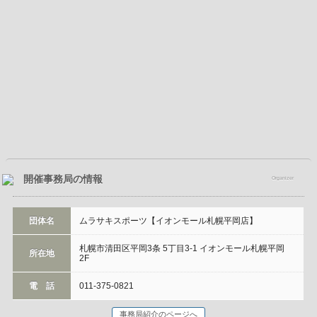
開催事務局の情報
Organizer
団体名
ムラサキスポーツ【イオンモール札幌平岡店】
札幌市清田区平岡3条 5丁目3-1 イオンモール札幌平岡
所在地
2F
電 話
011-375-0821
事務局紹介のページへ